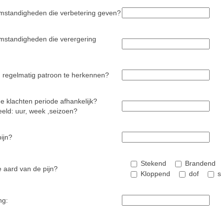
omstandigheden die verbetering geven?
omstandigheden die verergering
n regelmatig patroon te herkennen?
 de klachten periode afhankelijk?
eeld: uur, week ,seizoen?
ijn?
Stekend
Brandend
e aard van de pijn?
Kloppend
dof
s
ng: