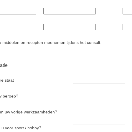
 middelen en recepten meenemen tijdens het consult.
atie
ke staat
w beroep?
en uw vorige werkzaamheden?
 u voor sport / hobby?