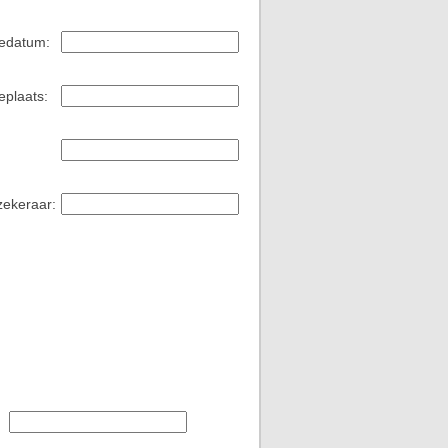
edatum:
plaats:
zekeraar: