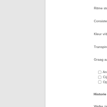
Ritme st
Consiste
Kleur v/
Transpir
Graag aa
An
Ci
Op
Historie
Welke zi