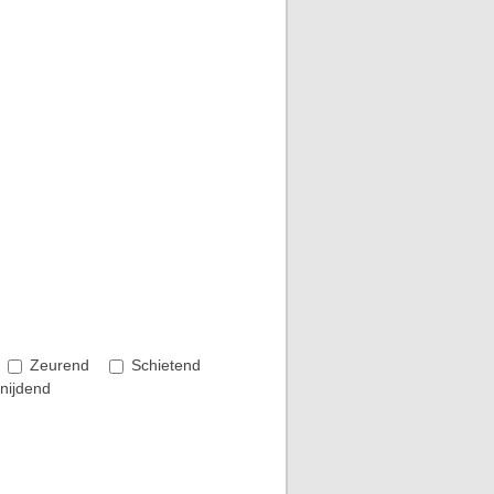
Zeurend
Schietend
nijdend