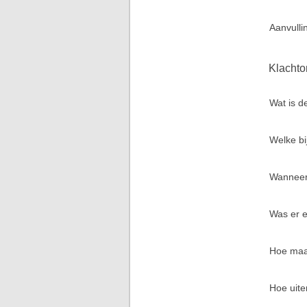
Aanvulli
Klachto
Wat is d
Welke bi
Wanneer 
Was er e
Hoe maa
Hoe uite