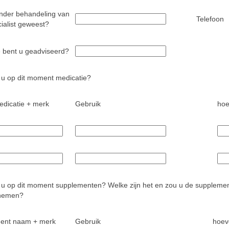
nder behandeling van
Telefoon
ialist geweest?
 bent u geadviseerd?
 u op dit moment medicatie?
dicatie + merk
Gebruik
hoe
 u op dit moment supplementen? Welke zijn het en zou u de supplement
nnemen?
ent naam + merk
Gebruik
hoev