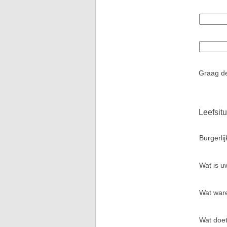
Graag de
Leefsitu
Burgerlij
Wat is u
Wat war
Wat doet