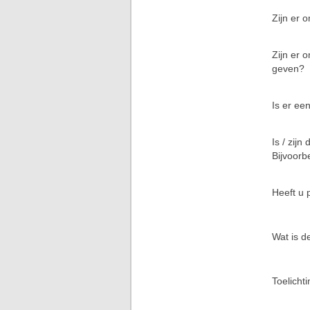
Zijn er 
Zijn er 
geven?
Is er ee
Is / zijn
Bijvoorb
Heeft u p
Wat is d
Toelichti