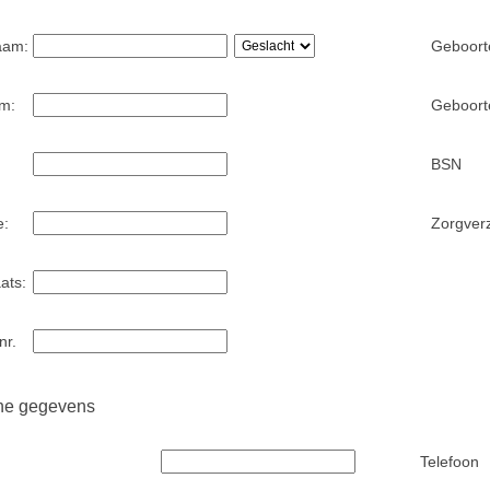
aam:
Geboort
m:
Geboorte
BSN
e:
Zorgver
ats:
nr.
he gegevens
Telefoon