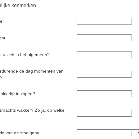
lijke kenmerken
e:
cht
t u zich in het algemeen?
 gedurende de dag momenten van
g?
akkelijk inslapen?
s'nachts wakker? Zo ja, op welke
ie van de stoelgang: