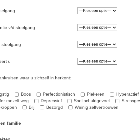
oelgang
ntie v/d stoelgang
d stoelgang
eert u
nkruisen waar u zichzelf in herkent:
gstig
Boos
Perfectionistisch
Piekeren
Hyperactief
jfer mezelf weg
Depressief
Snel schuldgevoel
Stressge
kroppen
Blij
Bezorgd
Weinig zelfvertrouwen
 en familie
ekten,