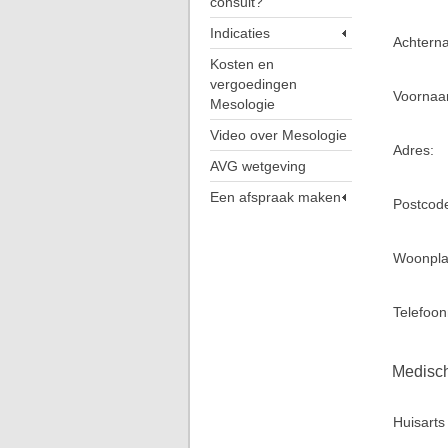
consult?
Indicaties
Achtern
Kosten en
vergoedingen
Voornaa
Mesologie
Video over Mesologie
Adres:
AVG wetgeving
Een afspraak maken
Postcod
Woonpla
Telefoon
Medisc
Huisarts