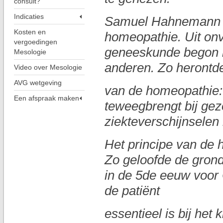
consult?
Indicaties
Samuel Hahnemann (
Kosten en
homeopathie. Uit on
vergoedingen
geneeskunde begon h
Mesologie
anderen. Zo herontdek
Video over Mesologie
AVG wetgeving
van de homeopathie: 
Een afspraak maken
teweegbrengt bij ge
ziekteverschijnselen 
Het principe van de h
Zo geloofde de gron
in de 5de eeuw voor 
de patiënt
essentieel is bij het